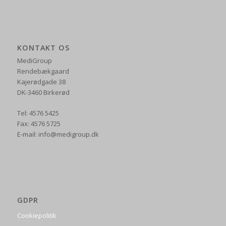
KONTAKT OS
MediGroup
Rendebækgaard
Kajerødgade 38
DK-3460 Birkerød
Tel: 4576 5425
Fax: 4576 5725
E-mail: info@medigroup.dk
GDPR
Cookiepolitik