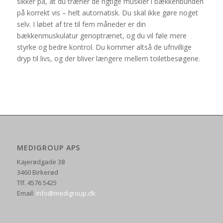
sikker på, at du træner de rigtige muskler i bækkenbunden
på korrekt vis – helt automatisk. Du skal ikke gøre noget
selv. I løbet af tre til fem måneder er din
bækkenmuskulatur genoptrænet, og du vil føle mere
styrke og bedre kontrol. Du kommer altså de ufrivillige
dryp til livs, og der bliver længere mellem toiletbesøgene.
MEDIGROUP APS
Kajerødgade 38
3460 Birkerød
Tlf. 4576 5425
Email:
info@medigroup.dk