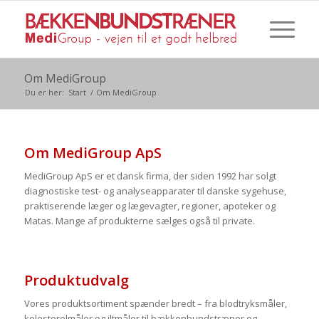
Om MediGroup
Du er her:
Start
/
Om MediGroup
Om MediGroup ApS
MediGroup ApS er et dansk firma, der siden 1992 har solgt
diagnostiske test- og analyseapparater til danske sygehuse,
praktiserende læger og lægevagter, regioner, apoteker og
Matas. Mange af produkterne sælges også til private.
.
Produktudvalg
Vores produktsortiment spænder bredt – fra blodtryksmåler,
kolesterolmåler og iltmåler til bækkenbundstræner og