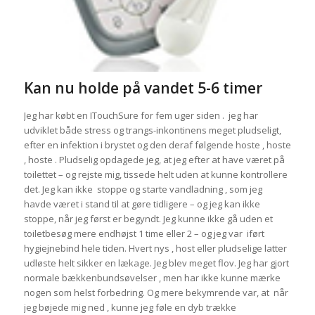
Kan nu holde på vandet 5-6 timer
Jeg har købt en ITouchSure for fem uger siden . jeg har
udviklet både stress og trangs-inkontinens meget pludseligt,
efter en infektion i brystet og den deraf følgende hoste , hoste
, hoste . Pludselig opdagede jeg, at jeg efter at have været på
toilettet – og rejste mig, tissede helt uden at kunne kontrollere
det. Jeg kan ikke stoppe og starte vandladning , som jeg
havde været i stand til at gøre tidligere – og jeg kan ikke
stoppe, når jeg først er begyndt. Jeg kunne ikke gå uden et
toiletbesøg mere endhøjst 1 time eller 2 – og jeg var iført
hygiejnebind hele tiden. Hvert nys , host eller pludselige latter
udløste helt sikker en lækage. Jeg blev meget flov. Jeg har gjort
normale bækkenbundsøvelser , men har ikke kunne mærke
nogen som helst forbedring. Og mere bekymrende var, at når
jeg bøjede mig ned , kunne jeg føle en dyb trække