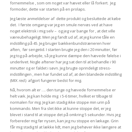
fornemmelse , som om noget var hævet eller lå forkert. Jeg
formoder, dette var starten på en prolaps.
Jeg læste anmeldelser af dette produkt og besluttede at købe
det. I første omgang var jeg en smule nervøs ved at have
noget elektrisk i mig selv – og jeg var bange for , at det ville
væreubehageligt. Men jeg fandt ud af, at jeg kunne tåle en
indstilling på 45. Jeg bruger bækkenbundstræneren hver
aften, før sengetid. I starten brugte jeg den i 20 minutter, før
jeg tog på arbejde, så jeg kunne dæmpe den hævede følelse i
underlivet. Nogle aftener har jeg sat den til at behandle i 90
minutter og er faldet i søvn. Jeg brugte oprindeligt stress-
indstillingen , men har fundet ud af, at den blandede indstilling
(MIX
red.
) afgjort fungerer bedst for mig.
Nå, hvorom alt er …. den tunge og hævede fornemmelse er
helt væk. Jeg kan holde mig i 5-6 timer, hvilket er tilbage til
normalen for mig. Jeg kan stadig ikke stoppe min urin på
kommando. Men fra slet ikke at kunne stoppe det, er jeg
blevet i stand til at stoppe det på omkring 5 sekunder. Hvis jeg
forbereder mig før nysen, kan jeg nu stoppe en lækage. Grin
får mig stadig til at lække lidt, men jeg behøver ikke længere at