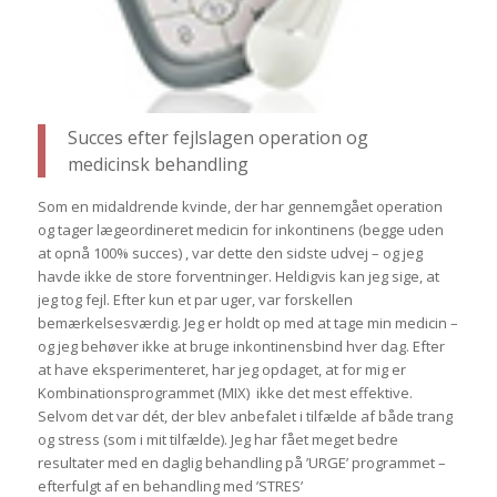
Succes efter fejlslagen operation og
medicinsk behandling
Som en midaldrende kvinde, der har gennemgået operation
og tager lægeordineret medicin for inkontinens (begge uden
at opnå 100% succes) , var dette den sidste udvej – og jeg
havde ikke de store forventninger. Heldigvis kan jeg sige, at
jeg tog fejl. Efter kun et par uger, var forskellen
bemærkelsesværdig. Jeg er holdt op med at tage min medicin –
og jeg behøver ikke at bruge inkontinensbind hver dag. Efter
at have eksperimenteret, har jeg opdaget, at for mig er
Kombinationsprogrammet (MIX) ikke det mest effektive.
Selvom det var dét, der blev anbefalet i tilfælde af både trang
og stress (som i mit tilfælde). Jeg har fået meget bedre
resultater med en daglig behandling på ’URGE’ programmet –
efterfulgt af en behandling med ’STRES’