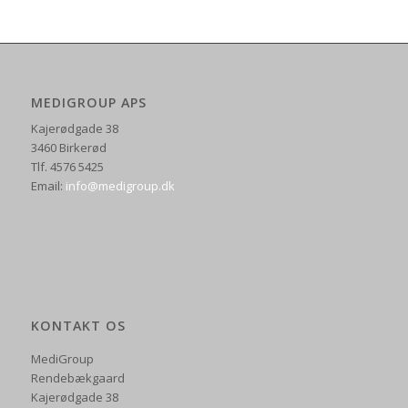
MEDIGROUP APS
Kajerødgade 38
3460 Birkerød
Tlf. 4576 5425
Email:
info@medigroup.dk
KONTAKT OS
MediGroup
Rendebækgaard
Kajerødgade 38