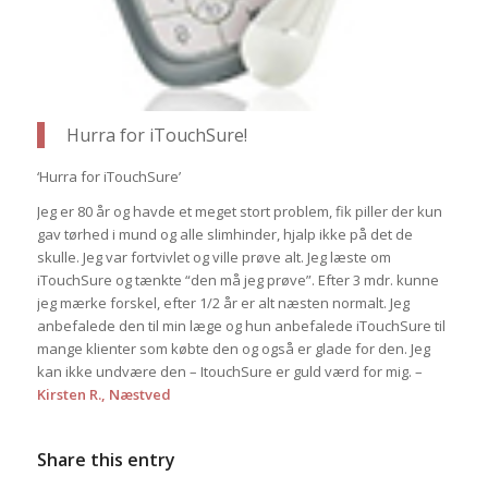
Hurra for iTouchSure!
‘Hurra for iTouchSure’
Jeg er 80 år og havde et meget stort problem, fik piller der kun
gav tørhed i mund og alle slimhinder, hjalp ikke på det de
skulle. Jeg var fortvivlet og ville prøve alt. Jeg læste om
iTouchSure og tænkte “den må jeg prøve”. Efter 3 mdr. kunne
jeg mærke forskel, efter 1/2 år er alt næsten normalt. Jeg
anbefalede den til min læge og hun anbefalede iTouchSure til
mange klienter som købte den og også er glade for den. Jeg
kan ikke undvære den – ItouchSure er guld værd for mig. –
Kirsten R., Næstved
Share this entry