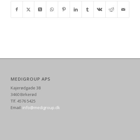
MEDIGROUP APS
Kajerødgade 38
3460 Birkerød
Tlf. 4576 5425
Email:
info@medigroup.dk